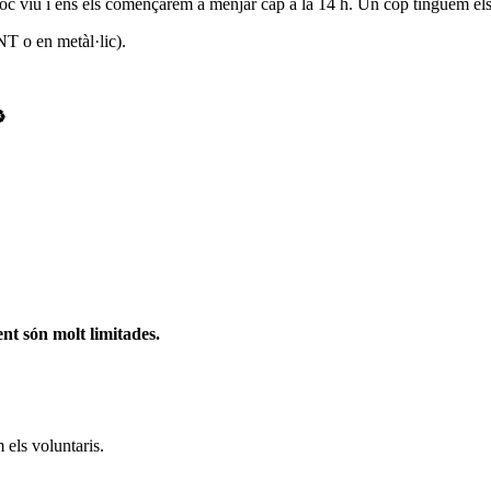
foc viu i ens els començarem a menjar cap a la 14 h. Un cop tinguem els 
T o en metàl·lic).
️
nt són molt limitades.
els voluntaris.