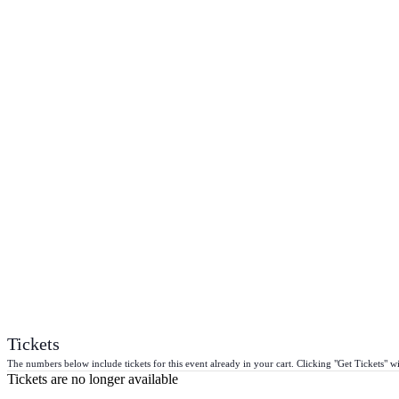
Tickets
The numbers below include tickets for this event already in your cart. Clicking "Get Tickets" wil
Tickets are no longer available