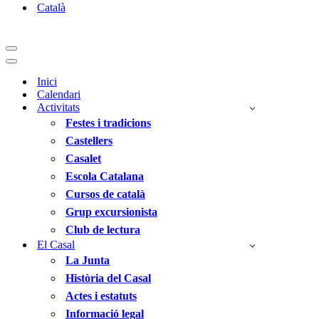
Català
Menú
de
Menú
navegació
de
Inici
navegació
Calendari
Activitats
Festes i tradicions
Castellers
Casalet
Escola Catalana
Cursos de català
Grup excursionista
Club de lectura
El Casal
La Junta
Història del Casal
Actes i estatuts
Informació legal