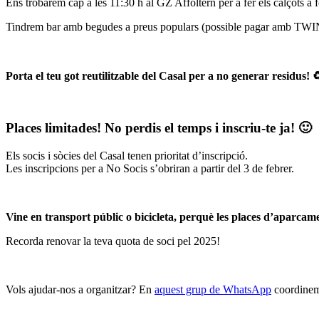
Ens trobarem cap a les 11:30 h al GZ Affoltern per a fer els calçots a 
Tindrem bar amb begudes a preus populars (possible pagar amb TWIN
Porta el teu got reutilitzable del Casal per a no generar residus! ♻
Places limitades! No perdis el temps i inscriu-te ja! 🙂
Els socis i sòcies del Casal tenen prioritat d’inscripció.
Les inscripcions per a No Socis s’obriran a partir del 3 de febrer.
Vine en transport públic o bicicleta, perquè les places d’aparcame
Recorda renovar la teva quota de soci pel 2025!
Vols ajudar-nos a organitzar? En
aquest grup de WhatsApp
coordinem 