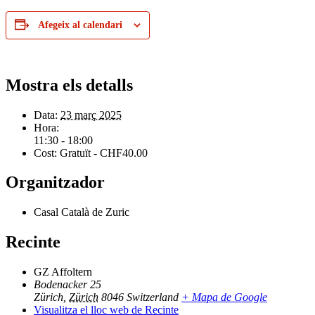
Afegeix al calendari
Mostra els detalls
Data:
23 març 2025
Hora:
11:30 - 18:00
Cost:
Gratuït - CHF40.00
Organitzador
Casal Català de Zuric
Recinte
GZ Affoltern
Bodenacker 25
Zürich
,
Zürich
8046
Switzerland
+ Mapa de Google
Visualitza el lloc web de Recinte