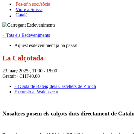
Fes-te’n soci/sòcia
Viure a Suïssa
Català
« Tots els Esdeveniments
Aquest esdeveniment ja ha passat.
La Calçotada
23 març 2025 , 11:30
-
18:00
Gratuït - CHF40.00
«
Diada de Bateig dels Castellers de Zürich
Excursió al Walensee
»
Nosaltres posem els calçots duts directament de Cataluny