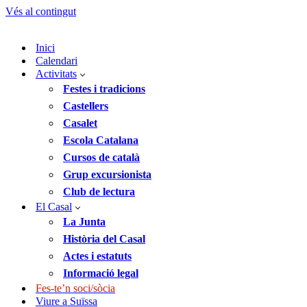
Vés al contingut
Inici
Calendari
Activitats
Festes i tradicions
Castellers
Casalet
Escola Catalana
Cursos de català
Grup excursionista
Club de lectura
El Casal
La Junta
Història del Casal
Actes i estatuts
Informació legal
Fes-te’n soci/sòcia
Viure a Suïssa