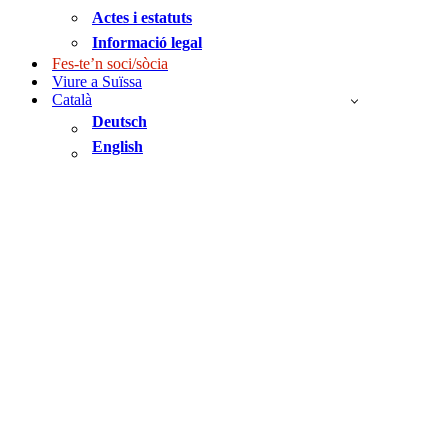
Actes i estatuts
Informació legal
Fes-te’n soci/sòcia
Viure a Suïssa
Català
Deutsch
English