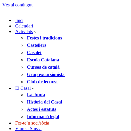
Vés al contingut
Inici
Calendari
Activitats
Festes i tradicions
Castellers
Casalet
Escola Catalana
Cursos de català
Grup excursionista
Club de lectura
El Casal
La Junta
Història del Casal
Actes i estatuts
Informació legal
Fes-te’n soci/sòcia
Viure a Suïssa