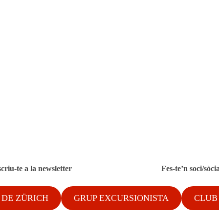
criu-te a la newsletter
Fes-te’n soci/sòci
 DE ZÜRICH
GRUP EXCURSIONISTA
CLUB