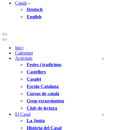
Català
Deutsch
English
Menú
de
Menú
navegació
de
Inici
navegació
Calendari
Activitats
Festes i tradicions
Castellers
Casalet
Escola Catalana
Cursos de català
Grup excursionista
Club de lectura
El Casal
La Junta
Història del Casal