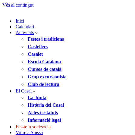
Vés al contingut
Inici
Calendari
Activitats
Festes i tradicions
Castellers
Casalet
Escola Catalana
Cursos de català
Grup excursionista
Club de lectura
El Casal
La Junta
Història del Casal
Actes i estatuts
Informació legal
Fes-te’n soci/sòcia
Viure a Suïssa