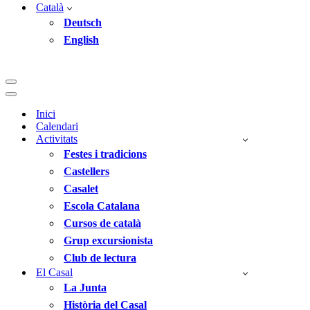
Català
Deutsch
English
Menú
de
Menú
navegació
de
Inici
navegació
Calendari
Activitats
Festes i tradicions
Castellers
Casalet
Escola Catalana
Cursos de català
Grup excursionista
Club de lectura
El Casal
La Junta
Història del Casal