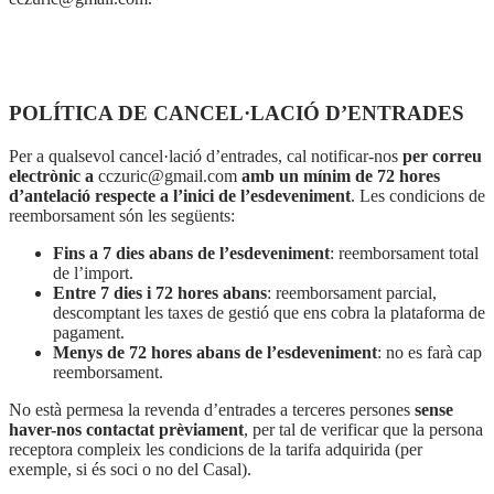
POLÍTICA DE CANCEL·LACIÓ D’ENTRADES
Per a qualsevol cancel·lació d’entrades, cal notificar-nos
per correu
electrònic a
cczuric@gmail.com
amb un mínim de 72 hores
d’antelació respecte a l’inici de l’esdeveniment
. Les condicions de
reemborsament són les següents:
Fins a 7 dies abans de l’esdeveniment
: reemborsament total
de l’import.
Entre 7 dies i 72 hores abans
: reemborsament parcial,
descomptant les taxes de gestió que ens cobra la plataforma de
pagament.
Menys de 72 hores abans de l’esdeveniment
: no es farà cap
reemborsament.
No està permesa la revenda d’entrades a terceres persones
sense
haver-nos contactat prèviament
, per tal de verificar que la persona
receptora compleix les condicions de la tarifa adquirida (per
exemple, si és soci o no del Casal).