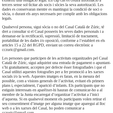
existeixi una obligació legal. En cap cas es cedirà informació a
tercers sense sol·licitar als socis i sòcies la seva autorització. Les
dades es conservaran mentre es mantingui la condició de soci o
sòcia, o durant els anys necessaris per complir amb les obligacions
legals.
Qualsevol persona, sigui sòcia o no del Casal Català de Zúric, té
dret a consultar si el Casal posseeix les seves dades personals i a
demanar-ne la rectificació, supressió, limitació de tractament,
portabilitat de les dades i/o oposició, conforme a l’establert en els
articles 15 a 22 del RGPD, enviant un correu electrònic a
cczuric@gmail.com
.
Les persones que participen de les activitats organitzades pel Casal
Català de Zúric, sigui adquirint una entrada de pagament o apuntant-
s’hi gratuïtament, accepten per defecte ésser fotografiades i que el
Casal utilitzi aquestes fotografies per a fer promoció a les xarxes
socials i/o la web. Aquestes imatges es faran, en la mesura del
possible, com a visions generals de l’activitat, evitant els primers
plans i, especialment, l’aparició d’infants. Els participants que no
estiguin interessats en aparèixer-hi hauran de comunicar-ho a al
membre de la Junta encarregat d’organitzar l’activitat a l’inici
d’aquesta. Si en qualsevol moment els participants volen retirar el
seu consentiment d’imatge per alguna imatge que aparegui al lloc
web o a les xarxes del Casal, ho poden comunicar a
cczuric@gmail.com
.