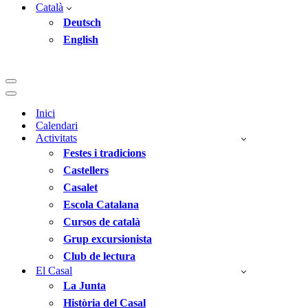
Català
Deutsch
English
Menú
de
Menú
navegació
de
Inici
navegació
Calendari
Activitats
Festes i tradicions
Castellers
Casalet
Escola Catalana
Cursos de català
Grup excursionista
Club de lectura
El Casal
La Junta
Història del Casal