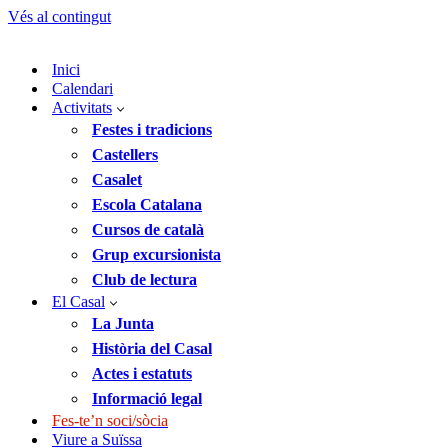
Vés al contingut
Inici
Calendari
Activitats
Festes i tradicions
Castellers
Casalet
Escola Catalana
Cursos de català
Grup excursionista
Club de lectura
El Casal
La Junta
Història del Casal
Actes i estatuts
Informació legal
Fes-te’n soci/sòcia
Viure a Suïssa