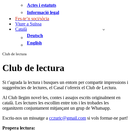
Actes i estatuts
Informació legal
Fes-te’n soci/sòcia
Viure a Suïssa
Català
Deutsch
English
Club de lectura
Club de lectura
Si t’agrada la lectura i busques un entorn per compartir impressions i
suggerències de lectures, el Casal t’ofereix el Club de Lectura.
Al Club llegim novel·les, contes i assajos escrits originalment en
català. Les lectures les escollim entre tots i les trobades les
organitzem conjuntament mitjançant un grup de Whatsapp.
Escriu-nos un missatge a
cczuric@gmail.com
si vols formar-ne part!
Propera lectura: