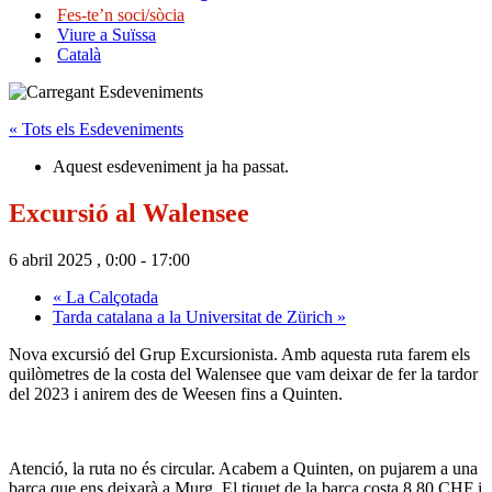
Fes-te’n soci/sòcia
Viure a Suïssa
Català
« Tots els Esdeveniments
Aquest esdeveniment ja ha passat.
Excursió al Walensee
6 abril 2025 , 0:00
-
17:00
«
La Calçotada
Tarda catalana a la Universitat de Zürich
»
Nova excursió del Grup Excursionista. Amb aquesta ruta farem els
quilòmetres de la costa del Walensee que vam deixar de fer la tardor
del 2023 i anirem des de Weesen fins a Quinten.
Atenció, la ruta no és circular. Acabem a Quinten, on pujarem a una
barca que ens deixarà a Murg. El tiquet de la barca costa 8.80 CHF i