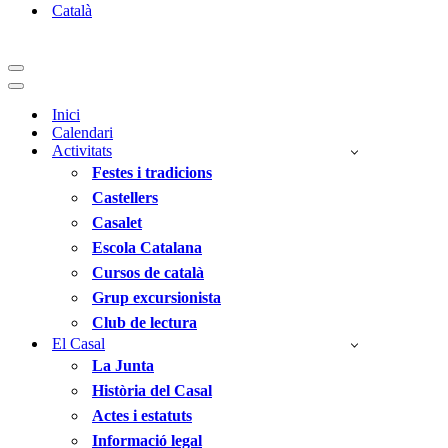
Català
Menú
de
Menú
navegació
de
Inici
navegació
Calendari
Activitats
Festes i tradicions
Castellers
Casalet
Escola Catalana
Cursos de català
Grup excursionista
Club de lectura
El Casal
La Junta
Història del Casal
Actes i estatuts
Informació legal