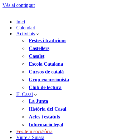
Vés al contingut
Inici
Calendari
Activitats
Festes i tradicions
Castellers
Casalet
Escola Catalana
Cursos de català
Grup excursionista
Club de lectura
El Casal
La Junta
Història del Casal
Actes i estatuts
Informació legal
Fes-te’n soci/sòcia
Viure a Suïssa