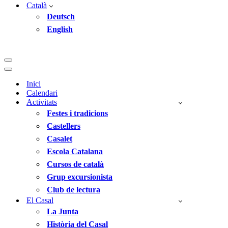
Català
Deutsch
English
Menú
de
Menú
navegació
de
Inici
navegació
Calendari
Activitats
Festes i tradicions
Castellers
Casalet
Escola Catalana
Cursos de català
Grup excursionista
Club de lectura
El Casal
La Junta
Història del Casal