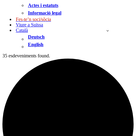
Actes i estatuts
Informació legal
Fes-te’n soci/sòcia
Viure a Suïssa
Català
Deutsch
English
35 esdeveniments found.