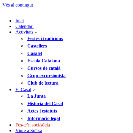
Vés al contingut
Inici
Calendari
Activitats
Festes i tradicions
Castellers
Casalet
Escola Catalana
Cursos de català
Grup excursionista
Club de lectura
El Casal
La Junta
Història del Casal
Actes i estatuts
Informació legal
Fes-te’n soci/sòcia
Viure a Suïssa