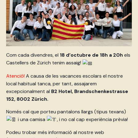
Com cada divendres, el
18 d’octubre
de 18h a 20h
els
Castellers de Zürich tenim assaig!
Atenció!
A causa de les vacances escolars el nostre
local habitual tanca, per tant, assajarem
excepcionalment al
B2 Hotel, Brandschenkestrasse
152, 8002 Zürich.
Només cal que porteu pantalons llargs (tipus texans)
i una camisa
, i no cal cap experiència prèvia!
Podeu trobar més informació al nostre web