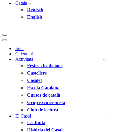
Català
Deutsch
English
Menú
de
Menú
navegació
de
Inici
navegació
Calendari
Activitats
Festes i tradicions
Castellers
Casalet
Escola Catalana
Cursos de català
Grup excursionista
Club de lectura
El Casal
La Junta
Història del Casal