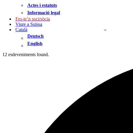
Actes i estatuts
Informació legal
Fes-te’n soci/sòcia
Viure a Suïssa
Català
Deutsch
English
12 esdeveniments found.