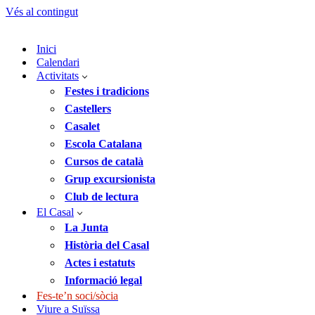
Vés al contingut
Inici
Calendari
Activitats
Festes i tradicions
Castellers
Casalet
Escola Catalana
Cursos de català
Grup excursionista
Club de lectura
El Casal
La Junta
Història del Casal
Actes i estatuts
Informació legal
Fes-te’n soci/sòcia
Viure a Suïssa