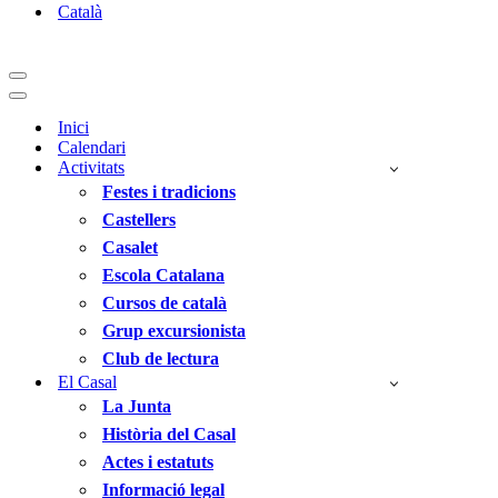
Català
Menú
de
Menú
navegació
de
Inici
navegació
Calendari
Activitats
Festes i tradicions
Castellers
Casalet
Escola Catalana
Cursos de català
Grup excursionista
Club de lectura
El Casal
La Junta
Història del Casal
Actes i estatuts
Informació legal