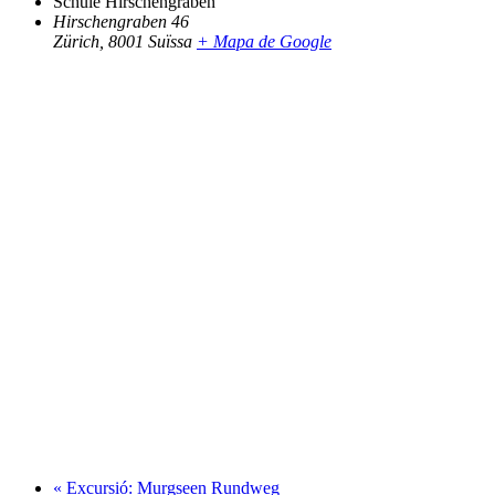
Schule Hirschengraben
Hirschengraben 46
Zürich
,
8001
Suïssa
+ Mapa de Google
«
Excursió: Murgseen Rundweg