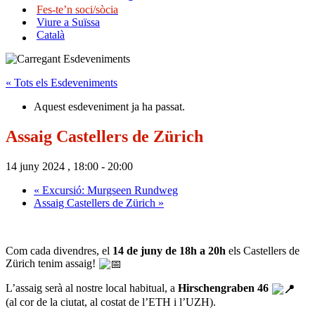
Fes-te’n soci/sòcia
Viure a Suïssa
Català
« Tots els Esdeveniments
Aquest esdeveniment ja ha passat.
Assaig Castellers de Zürich
14 juny 2024 , 18:00
-
20:00
«
Excursió: Murgseen Rundweg
Assaig Castellers de Zürich
»
Com cada divendres, el
14 de juny de 18h a 20h
els Castellers de
Zürich tenim assaig!
L’assaig serà al nostre local habitual,
a
Hir
schengraben 46
(al cor de la ciutat, al costat de l’ETH i l’UZH).