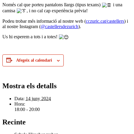
Només cal que porteu pantalons llargs (tipus texans)
i una
camisa
, i no cal cap experiència prèvia!
Podeu trobar més informació al nostre web (
cczuric.cat/castellers
) i
al nostre Instagram (
@castellersdezurich
).
Us hi esperem a tots i a totes!
Afegeix al calendari
Mostra els detalls
Data:
14 juny 2024
Hora:
18:00 - 20:00
Recinte