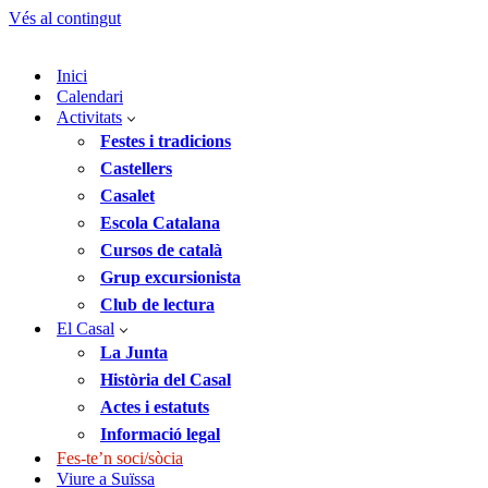
Vés al contingut
Inici
Calendari
Activitats
Festes i tradicions
Castellers
Casalet
Escola Catalana
Cursos de català
Grup excursionista
Club de lectura
El Casal
La Junta
Història del Casal
Actes i estatuts
Informació legal
Fes-te’n soci/sòcia
Viure a Suïssa