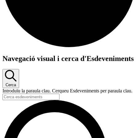
Esdeveniments
Navegació visual i cerca d'Esdeveniments
del
22
novembre
Cerca
2024
Introduïu la paraula clau. Cerqueu Esdeveniments per paraula clau.