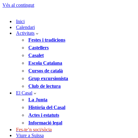
Vés al contingut
Inici
Calendari
Activitats
Festes i tradicions
Castellers
Casalet
Escola Catalana
Cursos de català
Grup excursionista
Club de lectura
El Casal
La Junta
Història del Casal
Actes i estatuts
Informació legal
Fes-te’n soci/sòcia
Viure a Suïssa