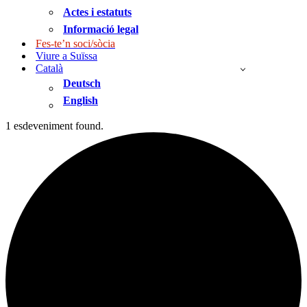
Actes i estatuts
Informació legal
Fes-te’n soci/sòcia
Viure a Suïssa
Català
Deutsch
English
1 esdeveniment found.