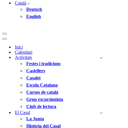
Català
Deutsch
English
Menú
de
Menú
navegació
de
Inici
navegació
Calendari
Activitats
Festes i tradicions
Castellers
Casalet
Escola Catalana
Cursos de català
Grup excursionista
Club de lectura
El Casal
La Junta
Història del Casal