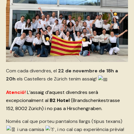
Com cada divendres, el
22 de novembre
de 18h a
20h
els Castellers de Zürich tenim assaig!
Atenció!
L’assaig d’aquest divendres serà
excepcionalment al
B2 Hotel
(Brandschenkestrasse
152, 8002 Zürich) i no pas a Hirschengraben.
Només cal que porteu pantalons llargs (tipus texans)
i una camisa
, i no cal cap experiència prèvia!