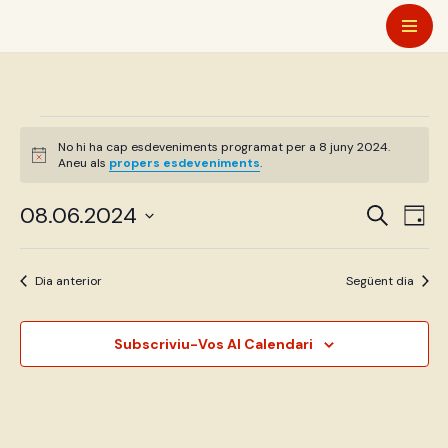
Vés
al
contingut
No hi ha cap esdeveniments programat per a 8 juny 2024.
Avís
Aneu als
propers esdeveniments
.
Naveg
Nav
08.06.2024
Cerca
Dia
de
Selecciona
visual
visu
una
i
Dia anterior
Següent dia
Esd
data.
cerca
Subscriviu-Vos Al Calendari
d'Esd