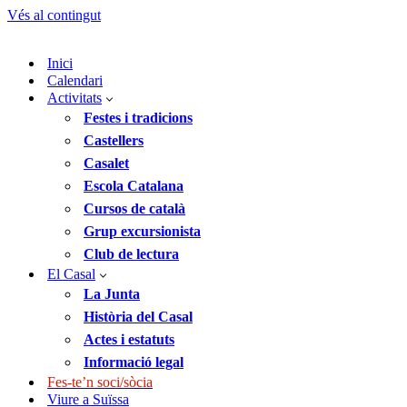
Vés al contingut
Inici
Calendari
Activitats
Festes i tradicions
Castellers
Casalet
Escola Catalana
Cursos de català
Grup excursionista
Club de lectura
El Casal
La Junta
Història del Casal
Actes i estatuts
Informació legal
Fes-te’n soci/sòcia
Viure a Suïssa