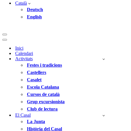
Català
Deutsch
English
Menú
de
Menú
navegació
de
Inici
navegació
Calendari
Activitats
Festes i tradicions
Castellers
Casalet
Escola Catalana
Cursos de català
Grup excursionista
Club de lectura
El Casal
La Junta
Història del Casal