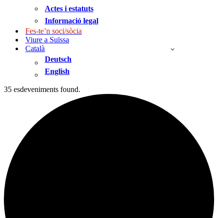
Actes i estatuts
Informació legal
Fes-te’n soci/sòcia
Viure a Suïssa
Català
Deutsch
English
35 esdeveniments found.