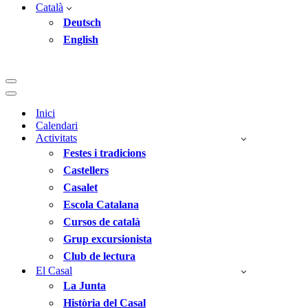
Català
Deutsch
English
Menú
de
Menú
navegació
de
Inici
navegació
Calendari
Activitats
Festes i tradicions
Castellers
Casalet
Escola Catalana
Cursos de català
Grup excursionista
Club de lectura
El Casal
La Junta
Història del Casal