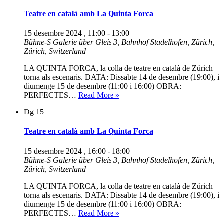
amb
La
Teatre en català amb La Quinta Forca
Quinta
Forca
15 desembre 2024 , 11:00
-
13:00
Bühne-S
Galerie über Gleis 3, Bahnhof Stadelhofen, Zürich,
Zürich, Switzerland
LA QUINTA FORCA, la colla de teatre en català de Zürich
torna als escenaris. DATA: Dissabte 14 de desembre (19:00), i
diumenge 15 de desembre (11:00 i 16:00) OBRA:
Teatre
PERFECTES…
Read More »
en
Dg
15
català
amb
La
Teatre en català amb La Quinta Forca
Quinta
Forca
15 desembre 2024 , 16:00
-
18:00
Bühne-S
Galerie über Gleis 3, Bahnhof Stadelhofen, Zürich,
Zürich, Switzerland
LA QUINTA FORCA, la colla de teatre en català de Zürich
torna als escenaris. DATA: Dissabte 14 de desembre (19:00), i
diumenge 15 de desembre (11:00 i 16:00) OBRA:
Teatre
PERFECTES…
Read More »
en