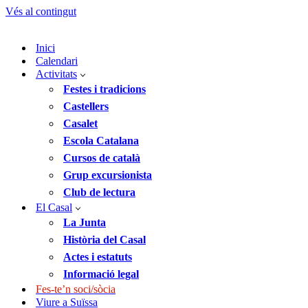
Vés al contingut
Inici
Calendari
Activitats
Festes i tradicions
Castellers
Casalet
Escola Catalana
Cursos de català
Grup excursionista
Club de lectura
El Casal
La Junta
Història del Casal
Actes i estatuts
Informació legal
Fes-te’n soci/sòcia
Viure a Suïssa