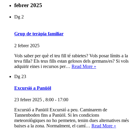
català
febrer 2025
amb
La
Dg
2
Quinta
Forca
Grup de teràpia familiar
2 febrer 2025
Vols saber per què el teu fill té rabietes? Vols posar límits a la
teva filla? Els teus fills estan gelosos dels germans/es? Si vols
Grup
adquirir eines i recursos per…
Read More »
de
Dg
23
teràpia
familiar
Excursió a Panüöl
23 febrer 2025 , 8:00
-
17:00
Excursió a Panüöl Excursió a peu. Caminarem de
Tannenboden fins a Panüöl. Si les condicions
meteorològiques no ho permeten, tenim dues alternatives més
Excursió
baixes a la zona. Normalment, el camí…
Read More »
a