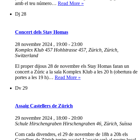
Trobada
amb el teu número…
Read More »
del
Dj
28
club
de
lectura
Concert dels Stay Homas
28 novembre 2024 , 19:00
-
23:00
Komplex Klub 457
Hohlstrasse 457, Zürich, Zürich,
Switzerland
El proper dijous 28 de novembre els Stay Homas faran un
concert a Zúric a la sala Komplex Klub a les 20 h (obertura de
Concert
portes a les 19 h)…
Read More »
dels
Dv
29
Stay
Homas
Assaig Castellers de Zürich
29 novembre 2024 , 18:00
-
20:00
Schule Hirschengraben
Hirschengraben 46, Zürich, Suïssa
Com cada divendres, el 29 de novembre de 18h a 20h els
Castellers de Zürich tenim assaig! L'assaig serà al nostre local