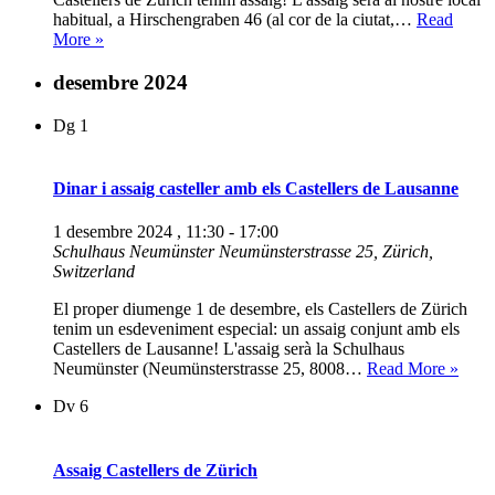
habitual, a Hirschengraben 46 (al cor de la ciutat,…
Read
Assaig
More »
Castellers
de
desembre 2024
Zürich
Dg
1
Dinar i assaig casteller amb els Castellers de Lausanne
1 desembre 2024 , 11:30
-
17:00
Schulhaus Neumünster
Neumünsterstrasse 25, Zürich,
Switzerland
El proper diumenge 1 de desembre, els Castellers de Zürich
tenim un esdeveniment especial: un assaig conjunt amb els
Castellers de Lausanne! L'assaig serà la Schulhaus
Dina
Neumünster (Neumünsterstrasse 25, 8008…
Read More »
i
Dv
6
assai
castel
amb
els
Assaig Castellers de Zürich
Caste