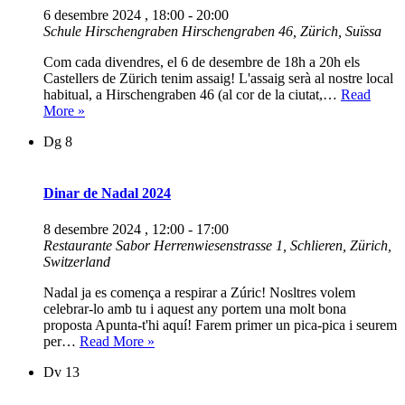
de
6 desembre 2024 , 18:00
-
20:00
Laus
Schule Hirschengraben
Hirschengraben 46, Zürich, Suïssa
Com cada divendres, el 6 de desembre de 18h a 20h els
Castellers de Zürich tenim assaig! L'assaig serà al nostre local
habitual, a Hirschengraben 46 (al cor de la ciutat,…
Read
Assaig
More »
Castellers
Dg
8
de
Zürich
Dinar de Nadal 2024
8 desembre 2024 , 12:00
-
17:00
Restaurante Sabor
Herrenwiesenstrasse 1, Schlieren, Zürich,
Switzerland
Nadal ja es comença a respirar a Zúric! Nosltres volem
celebrar-lo amb tu i aquest any portem una molt bona
proposta Apunta-t'hi aquí! Farem primer un pica-pica i seurem
Dinar
per…
Read More »
de
Dv
13
Nadal
2024