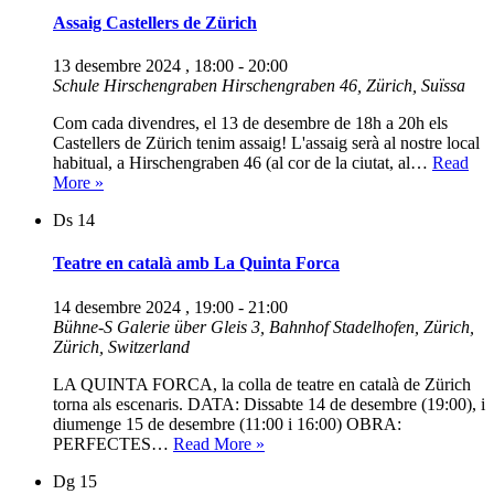
Assaig Castellers de Zürich
13 desembre 2024 , 18:00
-
20:00
Schule Hirschengraben
Hirschengraben 46, Zürich, Suïssa
Com cada divendres, el 13 de desembre de 18h a 20h els
Castellers de Zürich tenim assaig! L'assaig serà al nostre local
habitual, a Hirschengraben 46 (al cor de la ciutat, al…
Read
Assaig
More »
Castellers
Ds
14
de
Zürich
Teatre en català amb La Quinta Forca
14 desembre 2024 , 19:00
-
21:00
Bühne-S
Galerie über Gleis 3, Bahnhof Stadelhofen, Zürich,
Zürich, Switzerland
LA QUINTA FORCA, la colla de teatre en català de Zürich
torna als escenaris. DATA: Dissabte 14 de desembre (19:00), i
diumenge 15 de desembre (11:00 i 16:00) OBRA:
Teatre
PERFECTES…
Read More »
en
Dg
15
català