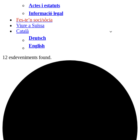
Actes i estatuts
Informació legal
Fes-te’n soci/sòcia
Viure a Suïssa
Català
Deutsch
English
12 esdeveniments found.