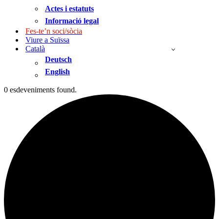
Actes i estatuts
Informació legal
Fes-te’n soci/sòcia
Viure a Suïssa
Català
Deutsch
English
0 esdeveniments found.