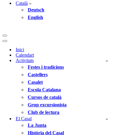
Català
Deutsch
English
Menú
de
Menú
navegació
de
Inici
navegació
Calendari
Activitats
Festes i tradicions
Castellers
Casalet
Escola Catalana
Cursos de català
Grup excursionista
Club de lectura
El Casal
La Junta
Història del Casal