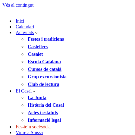
Vés al contingut
Inici
Calendari
Activitats
Festes i tradicions
Castellers
Casalet
Escola Catalana
Cursos de català
Grup excursionista
Club de lectura
El Casal
La Junta
Història del Casal
Actes i estatuts
Informació legal
Fes-te’n soci/sòcia
Viure a Suïssa