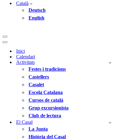
Català
Deutsch
English
Menú
de
Menú
navegació
de
Inici
navegació
Calendari
Activitats
Festes i tradicions
Castellers
Casalet
Escola Catalana
Cursos de català
Grup excursionista
Club de lectura
El Casal
La Junta
Història del Casal