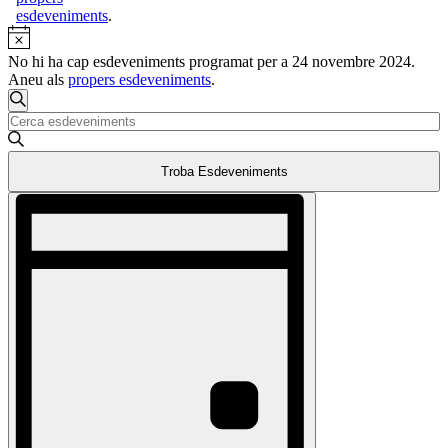
esdeveniments
.
Avís
No hi ha cap esdeveniments programat per a 24 novembre 2024.
Aneu als
propers esdeveniments
.
Navegació
Cerca
Introduïu
visual
la
i
paraula
Troba Esdeveniments
clau.
cerca
Cerqueu
Navegació
d'Esdeveniments
Esdeveniments
de
per
visualitzacions
paraula
clau.
Esdeveniment