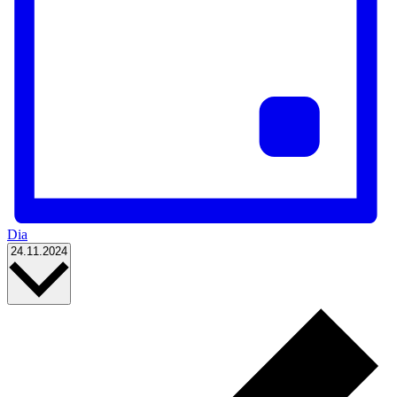
Dia
Selecciona
24.11.2024
una
data.