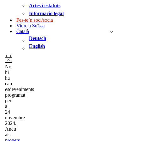
Actes i estatuts
Informació legal
Fes-te’n soci/sòcia
Viure a Suïssa
Català
Deutsch
English
Esdeveniments
del
Avís
No
hi
24
ha
novembre
cap
esdeveniments
2024
programat
per
a
24
novembre
2024.
Aneu
als
propers