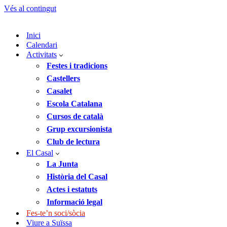
Vés al contingut
Inici
Calendari
Activitats
Festes i tradicions
Castellers
Casalet
Escola Catalana
Cursos de català
Grup excursionista
Club de lectura
El Casal
La Junta
Història del Casal
Actes i estatuts
Informació legal
Fes-te’n soci/sòcia
Viure a Suïssa