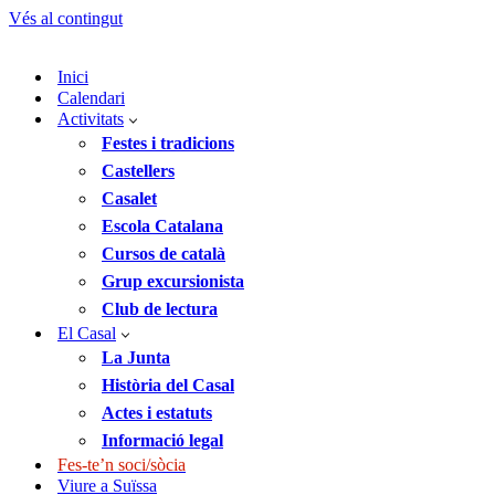
Vés al contingut
Inici
Calendari
Activitats
Festes i tradicions
Castellers
Casalet
Escola Catalana
Cursos de català
Grup excursionista
Club de lectura
El Casal
La Junta
Història del Casal
Actes i estatuts
Informació legal
Fes-te’n soci/sòcia
Viure a Suïssa