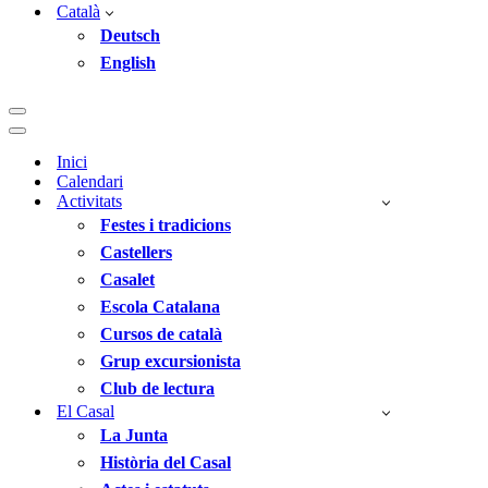
Català
Deutsch
English
Menú
de
Menú
navegació
de
Inici
navegació
Calendari
Activitats
Festes i tradicions
Castellers
Casalet
Escola Catalana
Cursos de català
Grup excursionista
Club de lectura
El Casal
La Junta
Història del Casal