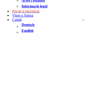
Actes i estatuts
Informació legal
Fes-te’n soci/sòcia
Viure a Suïssa
Català
Deutsch
English