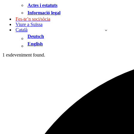
Actes i estatuts
Informació legal
Fes-te’n soci/sòcia
Viure a Suïssa
Català
Deutsch
English
1 esdeveniment found.