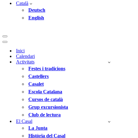
Català
Deutsch
English
Menú
de
Menú
navegació
de
Inici
navegació
Calendari
Activitats
Festes i tradicions
Castellers
Casalet
Escola Catalana
Cursos de català
Grup excursionista
Club de lectura
El Casal
La Junta
Història del Casal