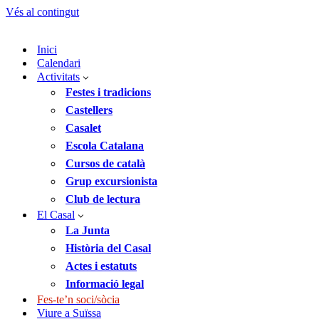
Vés al contingut
Inici
Calendari
Activitats
Festes i tradicions
Castellers
Casalet
Escola Catalana
Cursos de català
Grup excursionista
Club de lectura
El Casal
La Junta
Història del Casal
Actes i estatuts
Informació legal
Fes-te’n soci/sòcia
Viure a Suïssa