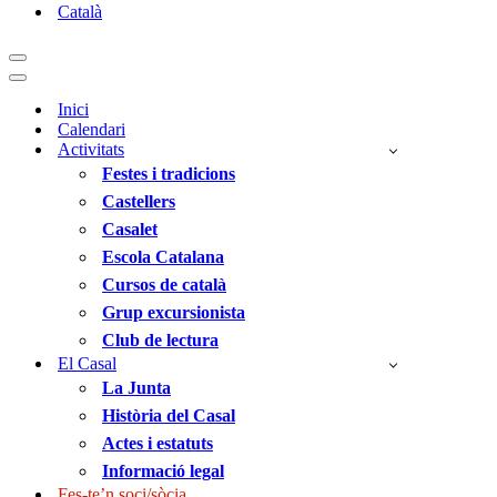
Català
Menú
de
Menú
navegació
de
Inici
navegació
Calendari
Activitats
Festes i tradicions
Castellers
Casalet
Escola Catalana
Cursos de català
Grup excursionista
Club de lectura
El Casal
La Junta
Història del Casal
Actes i estatuts
Informació legal
Fes-te’n soci/sòcia