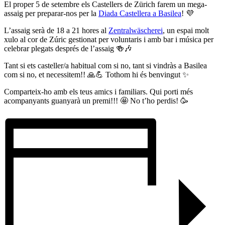
El proper 5 de setembre els Castellers de Zürich farem un mega-
assaig per preparar-nos per la
Diada Castellera a Basilea
! 💜
L’assaig serà de 18 a 21 hores al
Zentralwäscherei
, un espai molt
xulo al cor de Zúric gestionat per voluntaris i amb bar i música per
celebrar plegats després de l’assaig 🍻🎶
Tant si ets casteller/a habitual com si no, tant si vindràs a Basilea
com si no, et necessitem!! 🙏💪 Tothom hi és benvingut ✨
Comparteix-ho amb els teus amics i familiars. Qui porti més
acompanyants guanyarà un premi!!! 🤩 No t’ho perdis! 🥳