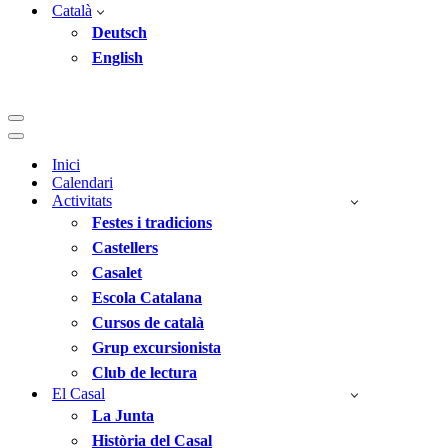
Català
Deutsch
English
Menú
de
Menú
navegació
de
Inici
navegació
Calendari
Activitats
Festes i tradicions
Castellers
Casalet
Escola Catalana
Cursos de català
Grup excursionista
Club de lectura
El Casal
La Junta
Història del Casal