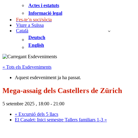
Actes i estatuts
Informació legal
Fes-te’n soci/sòcia
Viure a Suïssa
Català
Deutsch
English
« Tots els Esdeveniments
Aquest esdeveniment ja ha passat.
Mega-assaig dels Castellers de Zürich
5 setembre 2025 , 18:00
-
21:00
«
Excursió dels 5 llacs
El Casalet: Inici semestre Tallers familiars 1-3
»