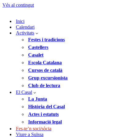
Vés al contingut
Inici
Calendari
Activitats
Festes i tradicions
Castellers
Casalet
Escola Catalana
Cursos de català
Grup excursionista
Club de lectura
El Casal
La Junta
Història del Casal
Actes i estatuts
Informació legal
Fes-te’n soci/sòcia
Viure a Suïssa