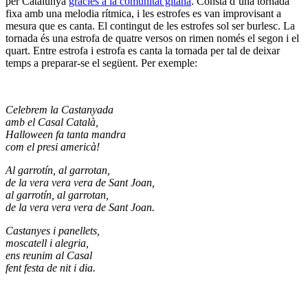
per Catalunya
gràcies a la comunitat gitana
. Consta d’una tornada
fixa amb una melodia rítmica, i les estrofes es van improvisant a
mesura que es canta. El contingut de les estrofes sol ser burlesc. La
tornada és una estrofa de quatre versos on rimen només el segon i el
quart. Entre estrofa i estrofa es canta la tornada per tal de deixar
temps a preparar-se el següent. Per exemple:
Celebrem la Castanyada
amb el Casal Català,
Halloween fa tanta mandra
com el presi americà!
Al garrotín, al garrotan,
de la vera vera vera de Sant Joan,
al garrotín, al garrotan,
de la vera vera vera de Sant Joan.
Castanyes i panellets,
moscatell i alegria,
ens reunim al Casal
fent festa de nit i dia.