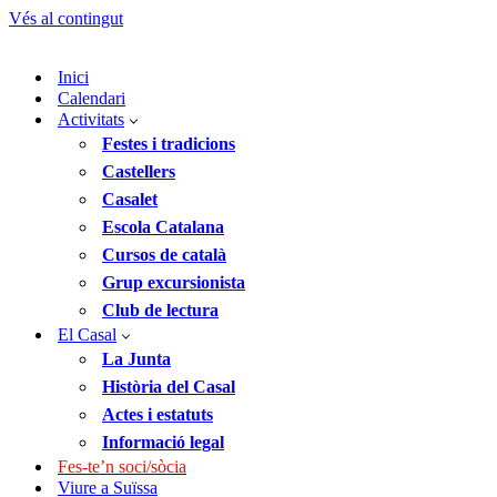
Vés al contingut
Inici
Calendari
Activitats
Festes i tradicions
Castellers
Casalet
Escola Catalana
Cursos de català
Grup excursionista
Club de lectura
El Casal
La Junta
Història del Casal
Actes i estatuts
Informació legal
Fes-te’n soci/sòcia
Viure a Suïssa