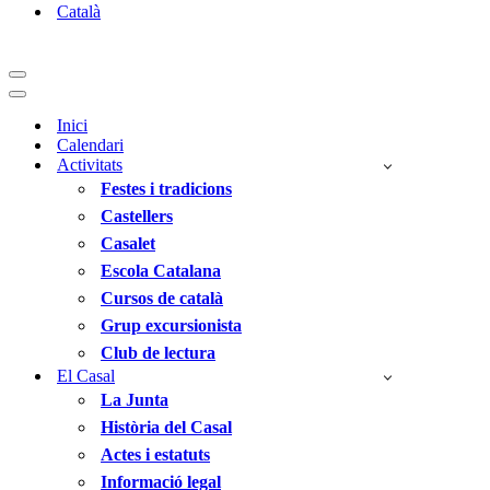
Català
Menú
de
Menú
navegació
de
Inici
navegació
Calendari
Activitats
Festes i tradicions
Castellers
Casalet
Escola Catalana
Cursos de català
Grup excursionista
Club de lectura
El Casal
La Junta
Història del Casal
Actes i estatuts
Informació legal