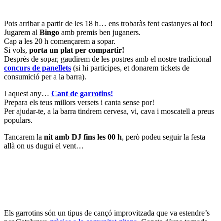
Pots arribar a partir de les 18 h… ens trobaràs fent castanyes al foc!
Jugarem al
Bingo
amb premis ben juganers.
Cap a les 20 h començarem a sopar.
Si vols,
porta un plat per compartir!
Després de sopar, gaudirem de les postres amb el nostre tradicional
concurs de panellets
(si hi participes, et donarem tickets de
consumició per a la barra).
I aquest any…
Cant de garrotins!
Prepara els teus millors versets i canta sense por!
Per ajudar-te, a la barra tindrem cervesa, vi, cava i moscatell a preus
populars.
Tancarem la
nit amb DJ fins les 00 h
, però podeu seguir la festa
allà on us dugui el vent…
Els garrotins són un tipus de cançó improvitzada que va estendre’s