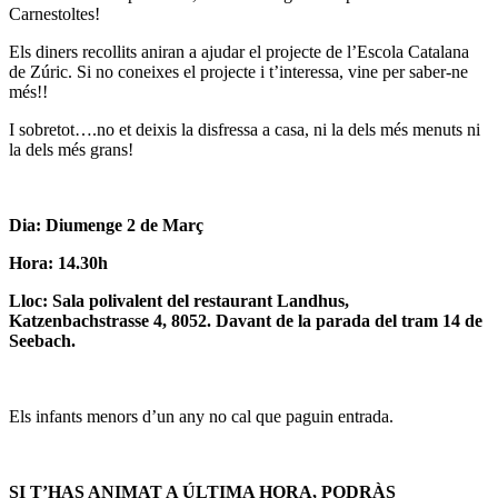
Carnestoltes!
Els diners recollits aniran a ajudar el projecte de l’Escola Catalana
de Zúric. Si no coneixes el projecte i t’interessa, vine per saber-ne
més!!
I sobretot….no et deixis la disfressa a casa, ni la dels més menuts ni
la dels més grans!
Dia: Diumenge 2 de Març
Hora: 14.30h
Lloc: Sala polivalent del restaurant Landhus,
Katzenbachstrasse 4, 8052. Davant de la parada del tram 14 de
Seebach.
Els infants menors d’un any no cal que paguin entrada.
SI T’HAS ANIMAT A ÚLTIMA HORA, PODRÀS