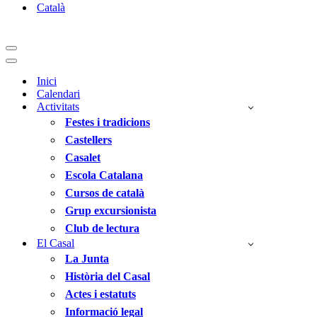
Català
Menú
de
Menú
navegació
de
Inici
navegació
Calendari
Activitats
Festes i tradicions
Castellers
Casalet
Escola Catalana
Cursos de català
Grup excursionista
Club de lectura
El Casal
La Junta
Història del Casal
Actes i estatuts
Informació legal