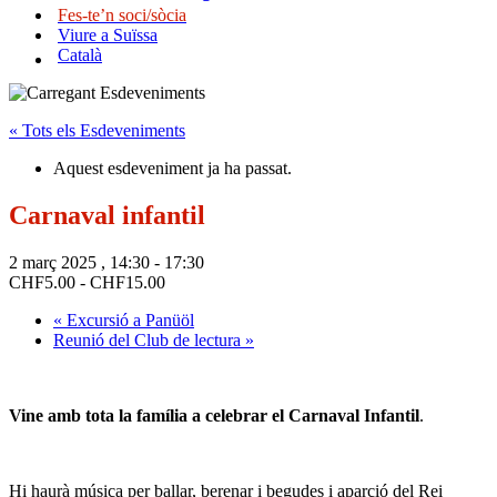
Fes-te’n soci/sòcia
Viure a Suïssa
Català
« Tots els Esdeveniments
Aquest esdeveniment ja ha passat.
Carnaval infantil
2 març 2025 , 14:30
-
17:30
CHF5.00 - CHF15.00
«
Excursió a Panüöl
Reunió del Club de lectura
»
Vine amb tota la família a celebrar el Carnaval Infantil
.
Hi haurà música per ballar, berenar i begudes i aparció del Rei