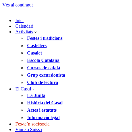
Vés al contingut
Inici
Calendari
Activitats
Festes i tradicions
Castellers
Casalet
Escola Catalana
Cursos de català
Grup excursionista
Club de lectura
El Casal
La Junta
Història del Casal
Actes i estatuts
Informació legal
Fes-te’n soci/sòcia
Viure a Suïssa