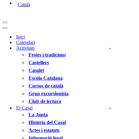
Català
Menú
de
Menú
navegació
de
Inici
navegació
Calendari
Activitats
Festes i tradicions
Castellers
Casalet
Escola Catalana
Cursos de català
Grup excursionista
Club de lectura
El Casal
La Junta
Història del Casal
Actes i estatuts
Informació legal