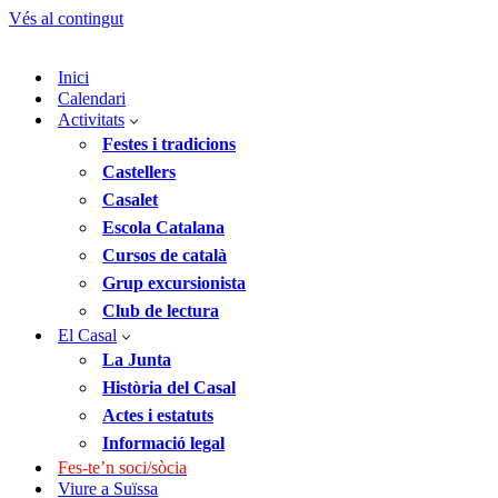
Vés al contingut
Inici
Calendari
Activitats
Festes i tradicions
Castellers
Casalet
Escola Catalana
Cursos de català
Grup excursionista
Club de lectura
El Casal
La Junta
Història del Casal
Actes i estatuts
Informació legal
Fes-te’n soci/sòcia
Viure a Suïssa