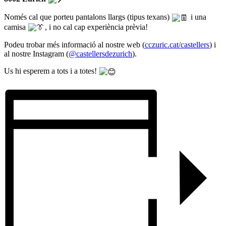
Només cal que porteu pantalons llargs (tipus texans)
i una
camisa
, i no cal cap experiència prèvia!
Podeu trobar més informació al nostre web (
cczuric.cat/castellers
) i
al nostre Instagram (
@castellersdezurich
).
Us hi esperem a tots i a totes!