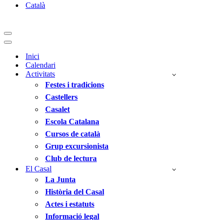
Català
Menú
de
Menú
navegació
de
Inici
navegació
Calendari
Activitats
Festes i tradicions
Castellers
Casalet
Escola Catalana
Cursos de català
Grup excursionista
Club de lectura
El Casal
La Junta
Història del Casal
Actes i estatuts
Informació legal