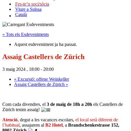
Fes-te’n soci/sòcia
Viure a Suïssa
Català
« Tots els Esdeveniments
Aquest esdeveniment ja ha passat.
Assaig Castellers de Zürich
3 maig 2024 , 18:00
-
20:00
«
Excursió: offene Weinkeller
Assaig Castellers de Zürich
»
Com cada divendres, el
3 de maig de 18h a 20h
els Castellers de
Zürich tenim assaig!
Atenció
, degut a les vacances escolars,
el local serà diferent de
l’habitual
, assajarem al
B2 Hotel
, a
Brandschenkestrasse 152,
8002 Zürich