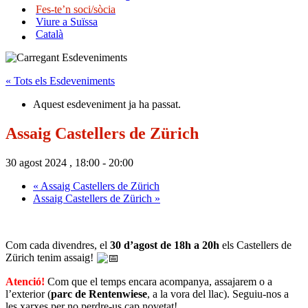
Fes-te’n soci/sòcia
Viure a Suïssa
Català
« Tots els Esdeveniments
Aquest esdeveniment ja ha passat.
Assaig Castellers de Zürich
30 agost 2024 , 18:00
-
20:00
«
Assaig Castellers de Zürich
Assaig Castellers de Zürich
»
Com cada divendres, el
30 d’agost de 18h a 20h
els Castellers de
Zürich tenim assaig!
Atenció!
Com que el temps encara acompanya, assajarem o a
l’exterior (
parc de Rentenwiese
, a la vora del llac). Seguiu-nos a
les xarxes per no perdre-us cap novetat!