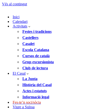
Vés al contingut
Inici
Calendari
Activitats
Festes i tradicions
Castellers
Casalet
Escola Catalana
Cursos de català
Grup excursionista
Club de lectura
El Casal
La Junta
Història del Casal
Actes i estatuts
Informació legal
Fes-te’n soci/sòcia
Viure a Suïssa