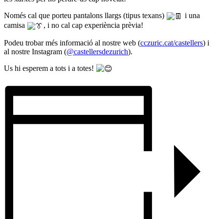
Només cal que porteu pantalons llargs (tipus texans)
i una
camisa
, i no cal cap experiència prèvia!
Podeu trobar més informació al nostre web (
cczuric.cat/castellers
) i
al nostre Instagram (
@castellersdezurich
).
Us hi esperem a tots i a totes!