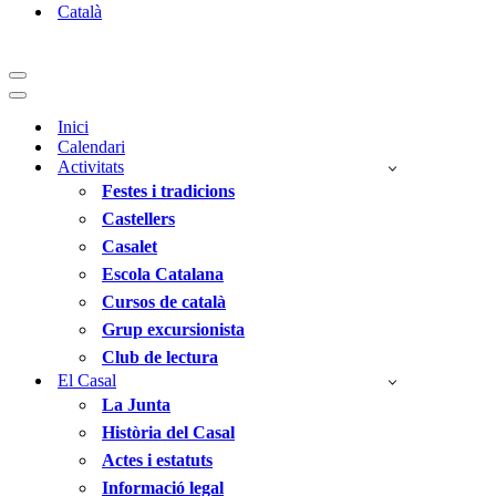
Català
Menú
de
Menú
navegació
de
Inici
navegació
Calendari
Activitats
Festes i tradicions
Castellers
Casalet
Escola Catalana
Cursos de català
Grup excursionista
Club de lectura
El Casal
La Junta
Història del Casal
Actes i estatuts
Informació legal