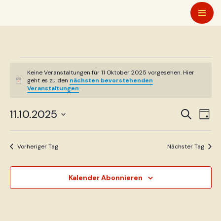
Zum
Inhalt
springen
Keine Veranstaltungen für 11 Oktober 2025 vorgesehen. Hier
geht es zu den
nächsten bevorstehenden
Hinweis
Veranstaltungen
.
Verans
Ver
11.10.2025
Suche
Tag
Ans
Datum
Suche
Nav
wählen.
und
Vorheriger Tag
Nächster Tag
Ansich
Kalender Abonnieren
Naviga